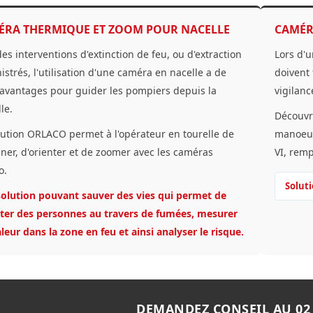
ÉRA THERMIQUE ET ZOOM POUR NACELLE
CAMÉR
des interventions d'extinction de feu, ou d'extraction
Lors d'u
nistrés, l'utilisation d'une caméra en nacelle a de
doivent 
 avantages pour guider les pompiers depuis la
vigilanc
le.
Découvr
lution ORLACO permet à l'opérateur en tourelle de
manoeuv
nner, d'orienter et de zoomer avec les caméras
VI, remp
o.
Solut
olution pouvant sauver des vies qui permet de
ter des personnes au travers de fumées, mesurer
aleur dans la zone en feu et ainsi analyser le risque.
DEMANDEZ CONSEIL AU 02 4