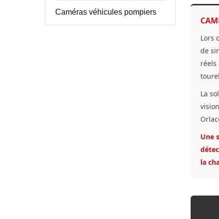
Caméras véhicules pompiers
CAM
Lors 
de si
réels
tourel
La so
visio
Orlac
Une s
détec
la ch