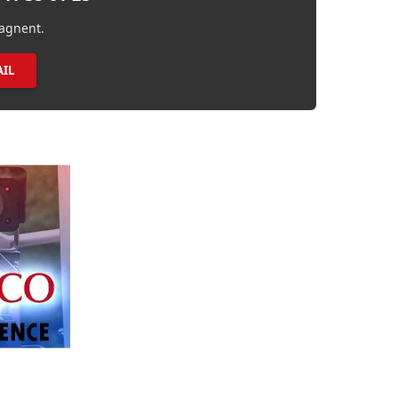
agnent.
IL