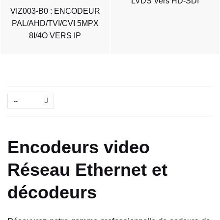
LVDS Vers HD-SDI
VIZ003-B0 : ENCODEUR
PAL/AHD/TVI/CVI 5MPX
8I/4O VERS IP
--
Encodeurs video
Réseau Ethernet et
décodeurs