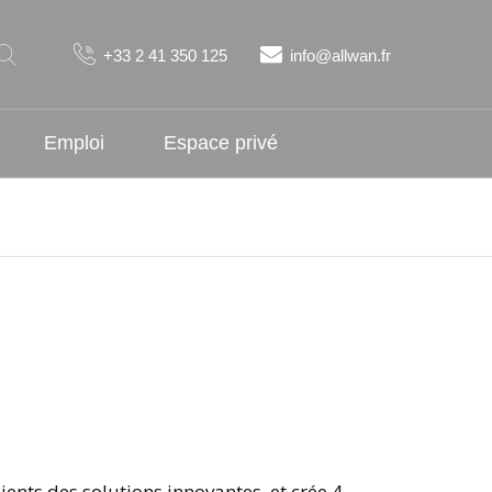
+33 2 41 350 125
info@allwan.fr
Emploi
Espace privé
ients des solutions innovantes, et crée 4