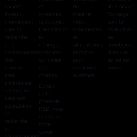
société
de
du
de Fraisage
investit
systèmes
matériel
Tournage
énormément
optronique,
vidéo,
pour la
dans la
transmission
transmission
réalisation
recherche
et
et
de
et le
d'énergie
alimentations
prototypes
développement.
autonome
portables
ainsi que
Nos
sur cahier
pour
de petites
produits
des
conditions
séries.
sont
charges.
extrêmes.
entièrement
Durant
développés
cette
dans nos
phase de
laboratoires
R&D, nous
de
orientons
recherche
notre
et
savoir-
développement.