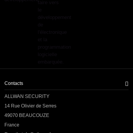
faire vers
le
développement
de
l'électronique
et la
programmation
logicielle
embarquée.
Contacts
ALLWAN SECURITY
14 Rue Olivier de Serres
49070 BEAUCOUZE
France