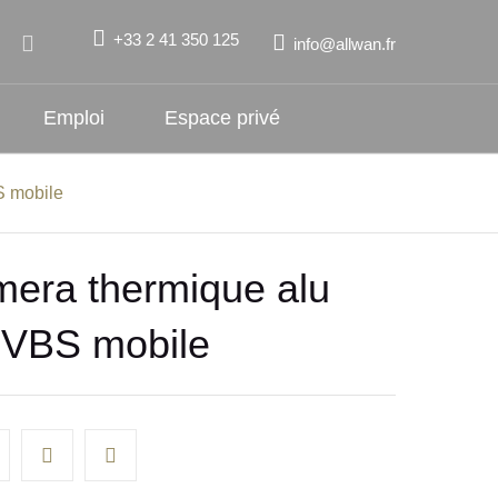
+33 2 41 350 125
info@allwan.fr
Emploi
Espace privé
 mobile
era thermique alu
VBS mobile