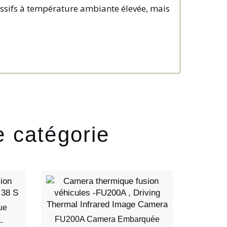
ressifs à température ambiante élevée, mais
e catégorie
ue
FU200A Camera Embarquée
P1280-E
.