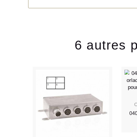
6 autres 
O
040