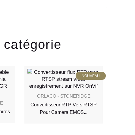
 catégorie
NOUVEAU
ORLACO - STONERIDGE
GE
Convertisseur RTP Vers RTSP
A
oires
Pour Caméra EMOS...
DBV-
E