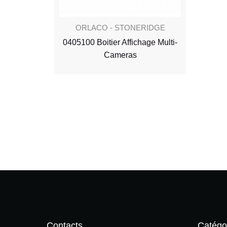
IDGE
ORLACO - STONERIDGE
oitiers
0405100 Boitier Affichage Multi-
s
Cameras
Contacts
Catégo