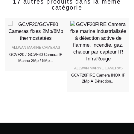
17 autres produits dans la même
catégorie
ALLWAN MARINE CAMERAS
GCVF20 / GCVF80 Camera IP
1
Marine 2Mp / 8Mp...
ALLWAN MARINE CAMERAS
GCVF20FIRE Camera INOX IP
2Mp À Détection...