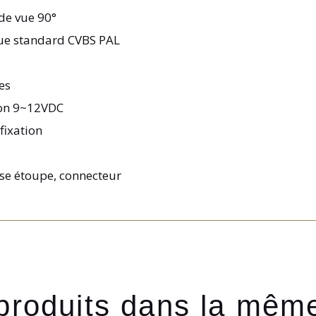
de vue 90°
que standard CVBS PAL
es
ion 9~12VDC
fixation
sse étoupe, connecteur
produits dans la mêm