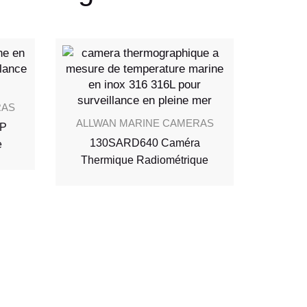
RAS
ALLWAN MARINE CAMERAS
IP
130SARD640 Caméra
e
ALLW
Thermique Radiométrique
132SAD
Jo