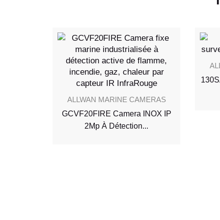
MERAS
AL
mera IP
130S
...
ALLWAN MARINE CAMERAS
GCVF20FIRE Camera INOX IP
2Mp À Détection...