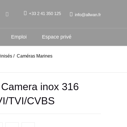
+33 2 41 350 125
info@allwan.fr
Emploi
Espace privé
inisés
/
Caméras Marines
Camera inox 316
VI/TVI/CVBS