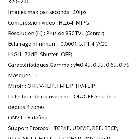
320×240
Images max par seconds : 30ips
Compression vidéo : H.264, MJPG
Résolution (H) : Plus de 850TVL (Center)
Eclairage minimum : 0.0001 lx F1.4 (AGC
HIGH=72dB, Shutter=OFF)
Caractéristiques Gamma : γ≒0.45, 0.55, 0.65, 0.75
Masques : 16
Miroir : OFF, V-FLIP, H-FLIP, HV-FLIP
Détecteur de mouvement : ON/OFF Sélection
depuis 4 zones
ONVIF : A définir
Support Protocol : TCP/IP, UDP/IP, RTP, RTCP,
RTSP, SNTP, HTTP, FTP, DHCP, DNS, UPnP