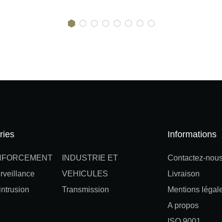
ries
Informations
NFORCEMENT
INDUSTRIE ET
Contactez-nou
rveillance
VEHICULES
Livraison
ntrusion
Transmission
Mentions légal
A propos
ISO 9001