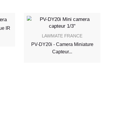
ue IR
LAWMATE FRANCE
Caméra 
PV-DY20i - Camera Miniature
Capteur...