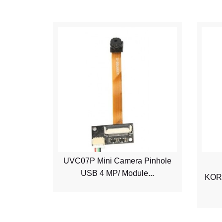
ra HD
UVC07P Mini Camera Pinhole
USB 4 MP/ Module...
KOR