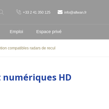
+33 2 41 350 125
info@allwan.fr
Emploi
Espace privé
ion compatibles radars de recul
et numériques HD