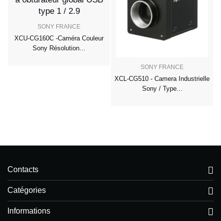
SONY FRANCE
XCU-CG160C -Caméra Couleur
Sony Résolution...
SONY FRANCE
y
XCL-CG510 - Camera Industrielle
Sony / Type...
Contacts
Catégories
Informations