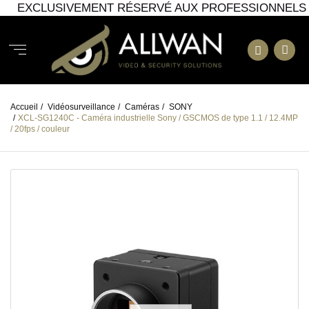
EXCLUSIVEMENT RÉSERVÉ AUX PROFESSIONNELS
Accueil
/
Vidéosurveillance
/
Caméras
/
SONY
/
XCL-SG1240C - Caméra industrielle Sony / GSCMOS de type 1.1 / 12.4MP
/ 20fps / couleur