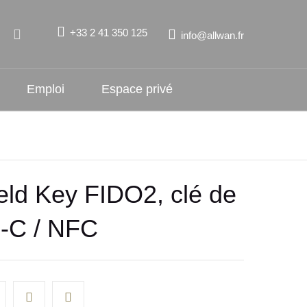
+33 2 41 350 125
info@allwan.fr
Emploi
Espace privé
ield Key FIDO2, clé de
B-C / NFC