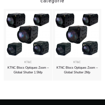
catégorie
KT&C
KT&C
-
KTNC Blocs Optiques Zoom –
KTNC Blocs Optiques Zoom –
Global Shutter 1.5Mp
Global Shutter 2Mp