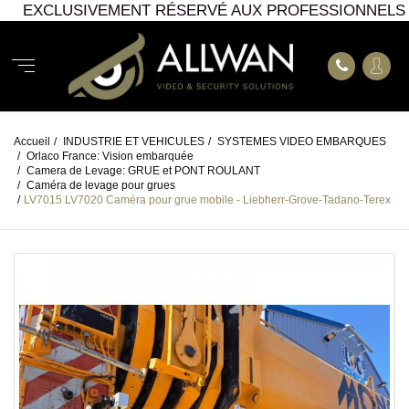
EXCLUSIVEMENT RÉSERVÉ AUX PROFESSIONNELS
Accueil
/
INDUSTRIE ET VEHICULES
/
SYSTEMES VIDEO EMBARQUES
/
Orlaco France: Vision embarquée
/
Camera de Levage: GRUE et PONT ROULANT
/
Caméra de levage pour grues
/
LV7015 LV7020 Caméra pour grue mobile - Liebherr-Grove-Tadano-Terex