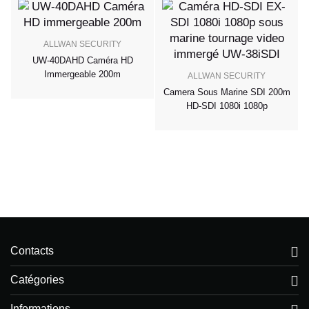
ALLWAN SECURITY
UW-40DAHD Caméra HD
Immergeable 200m
ALLWAN SECURITY
Camera Sous Marine SDI 200m
HD-SDI 1080i 1080p
0m
Contacts
Catégories
Informations