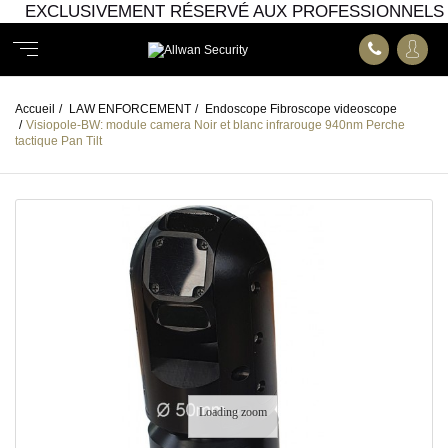
EXCLUSIVEMENT RÉSERVÉ AUX PROFESSIONNELS
Accueil
/
LAW ENFORCEMENT
/
Endoscope Fibroscope videoscope
/
Visiopole-BW: module camera Noir et blanc infrarouge 940nm Perche
tactique Pan Tilt
Loading zoom