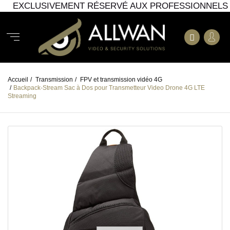
EXCLUSIVEMENT RÉSERVÉ AUX PROFESSIONNELS
Accueil
/
Transmission
/
FPV et transmission vidéo 4G
/
Backpack-Stream Sac à Dos pour Transmetteur Video Drone 4G LTE
Streaming