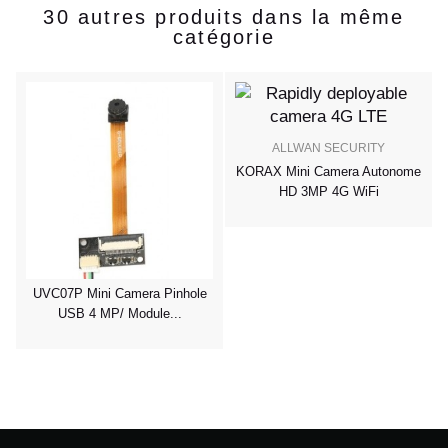
30 autres produits dans la même
catégorie
0P
ALLWAN SECURITY
KORAX Mini Camera Autonome
HD 3MP 4G WiFi
UVC07P Mini Camera Pinhole
USB 4 MP/ Module...