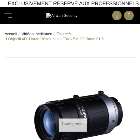
EXCLUSIVEMENT RÉSERVÉ AUX PROFESSIONNELS
Accueil
/
Vidéosurveillance
/
Objectifs
/
Objectif 4D" Haute Résolution HF8XA-5M 2/3 "8mm F1.6
Loading zoom