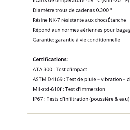
Écarts
de température -29 ° C (Min -20 ° F) 
Diamètre trous de cadenas 0.300 "
Résine NK-7 résistante aux chocs
Étanche
Répond aux normes aériennes pour bagag
Garantie: garantie à vie conditionnelle
Certifications:
ATA 300 : Test d’impact
ASTM D4169 : Test de pluie – vibration – c
Mil-std-810f : Test d’immersion
IP67 : Tests d’infiltration (poussière & eau)