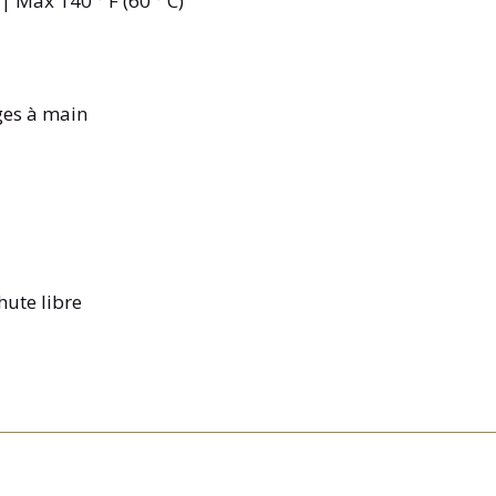
| Max 140 ° F (60 ° C)
es à main
hute libre