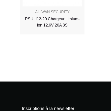
Pow
ALLWAN SECURITY
50000
PSULi12-20 Chargeur Lithium-
Ion 12.6V 20A 3S
Inscriptions à la newsletter