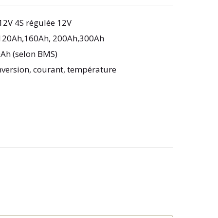
 12V 4S régulée 12V
1120Ah,160Ah, 200Ah,300Ah
0Ah (selon BMS)
inversion, courant, température