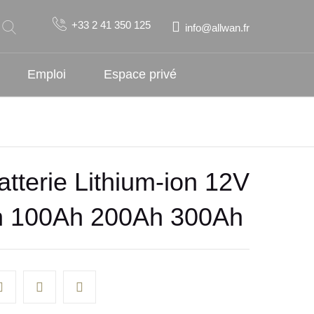
+33 2 41 350 125
info@allwan.fr
Emploi
Espace privé
tterie Lithium-ion 12V
h 100Ah 200Ah 300Ah