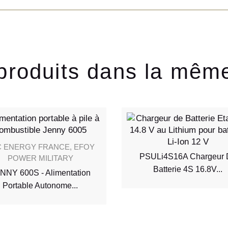
produits dans la mêm
C ENERGY FRANCE, EFOY
PSULi4S16A Chargeur 
POWER MILITARY
Batterie 4S 16.8V...
NNY 600S - Alimentation
Portable Autonome...