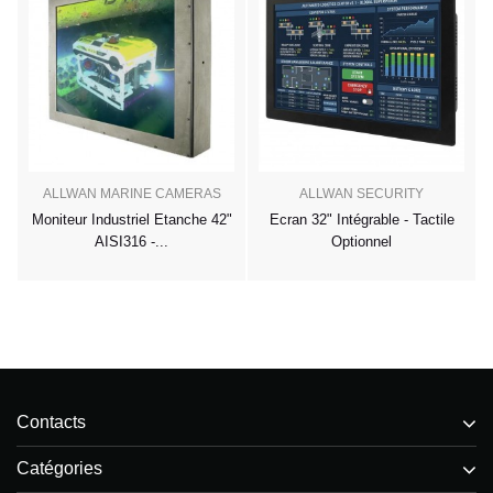
 -
ALLWAN MARINE CAMERAS
ALLWAN SECURITY
Moniteur Industriel Etanche 42"
Ecran 32" Intégrable - Tactile
AISI316 -...
Optionnel
Contacts
Catégories