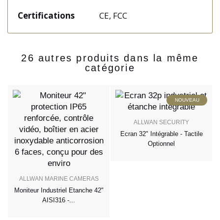
Certifications
CE, FCC
26 autres produits dans la même
catégorie
NOUVEAU
ALLWAN SECURITY
Ecran 32" Intégrable - Tactile
Optionnel
ALLWAN MARINE CAMERAS
E
 -
Moniteur Industriel Etanche 42"
AISI316 -...