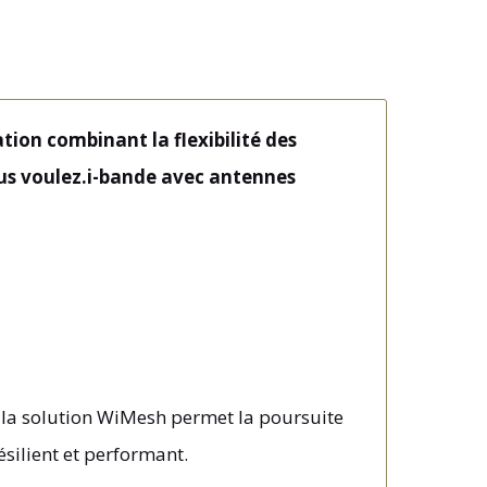
tion combinant la flexibilité des
ous voulez.i-bande avec antennes
, la solution WiMesh permet la poursuite
silient et performant.